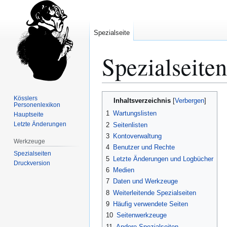
Spezialseite
Spezialseiten
Zur
Zur
Kösslers
Inhaltsverzeichnis
Personenlexikon
Navigation
Suche
1
Wartungslisten
Hauptseite
springen
springen
Letzte Änderungen
2
Seitenlisten
3
Kontoverwaltung
Werkzeuge
4
Benutzer und Rechte
Spezialseiten
5
Letzte Änderungen und Logbücher
Druckversion
6
Medien
7
Daten und Werkzeuge
8
Weiterleitende Spezialseiten
9
Häufig verwendete Seiten
10
Seitenwerkzeuge
11
Andere Spezialseiten